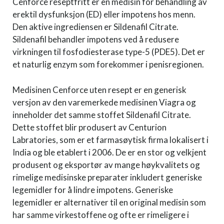
Cenforce reseptfritt er en medisin for behandling av
erektil dysfunksjon (ED) eller impotens hos menn.
Den aktive ingrediensen er Sildenafil Citrate.
Sildenafil behandler impotens ved å redusere
virkningen til fosfodiesterase type-5 (PDE5). Det er
et naturlig enzym som forekommer i penisregionen.
Medisinen Cenforce uten resept er en generisk
versjon av den varemerkede medisinen Viagra og
inneholder det samme stoffet Sildenafil Citrate.
Dette stoffet blir produsert av Centurion
Labratories, som er et farmasøytisk firma lokalisert i
India og ble etablert i 2006. De er en stor og velkjent
produsent og eksportør av mange høykvalitets og
rimelige medisinske preparater inkludert generiske
legemidler for å lindre impotens. Generiske
legemidler er alternativer til en original medisin som
har samme virkestoffene og ofte er rimeligere i