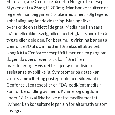
Man kan kjøpe Cenforce på nett i Norge uten resept.
Styrken er fra 25mg til 200mg. Man bør konsultere en
lege før man begynner å bruke medisinen. Følg legens
anbefaling angående dosering. Man bør ikke
overskride en tablett i døgnet. Medisinen kan tas til
måltid eller ikke. Svelg pillen med et glass vann uten å
tygge eller dele den. For best mulig virkning bør en ta
Cenforce 30 til 60 minutter før seksuell aktivitet.
Unngå å ta Cenforce reseptfritt mer enn en gang om
dagen da overdreven bruk kan føre til en
overdosering. Hvis dette skjer søk medisinsk
assistanse øyeblikkelig. Symptomer på dette kan
være svimmelhet og pusteproblemer. Sildenafil i
Cenforce uten resept er en FDA-godkjent medisin
kun for behandling av menn. Kvinner og ungdom
under 18 år skal ikke bruke dette medikamentet.
Kvinner kan konsultere legen sin for alternativer som
Lovegra.