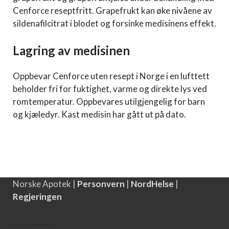
Cenforce reseptfritt. Grapefrukt kan øke nivåene av
sildenafilcitrat i blodet og forsinke medisinens effekt.
Lagring av medisinen
Oppbevar Cenforce uten resept i Norge i en lufttett
beholder fri for fuktighet, varme og direkte lys ved
romtemperatur. Oppbevares utilgjengelig for barn
og kjæledyr. Kast medisin har gått ut på dato.
Norske Apotek |
Personvern
|
NordHelse
|
Regjeringen
….
….
….
….
….