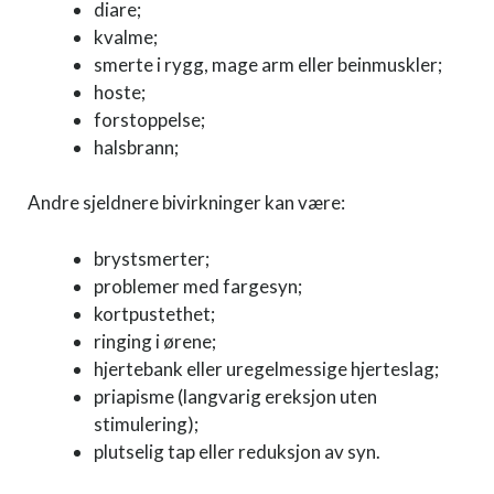
diare;
kvalme;
smerte i rygg, mage arm eller beinmuskler;
hoste;
forstoppelse;
halsbrann;
Andre sjeldnere bivirkninger kan være:
brystsmerter;
problemer med fargesyn;
kortpustethet;
ringing i ørene;
hjertebank eller uregelmessige hjerteslag;
priapisme (langvarig ereksjon uten
stimulering);
plutselig tap eller reduksjon av syn.