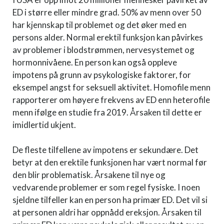
ED i større eller mindre grad. 50% av menn over 50
har kjennskap til problemet og det øker med en
persons alder. Normal erektil funksjon kan påvirkes
av problemer i blodstrømmen, nervesystemet og
hormonnivåene. En person kan også oppleve
impotens på grunn av psykologiske faktorer, for
eksempel angst for seksuell aktivitet. Homofile menn
rapporterer om høyere frekvens av ED enn heterofile
menn ifølge en studie fra 2019. Årsaken til dette er
imidlertid ukjent.
De fleste tilfellene av impotens er sekundære. Det
betyr at den erektile funksjonen har vært normal før
den blir problematisk. Årsakene til nye og
vedvarende problemer er som regel fysiske. I noen
sjeldne tilfeller kan en person ha primær ED. Det vil si
at personen aldri har oppnådd ereksjon. Årsaken til