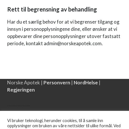
Rett til begrensning av behandling
Har du et særlig behov for at vi begrenser tilgang og
innsyn i personopplysningene dine, eller ønsker at vi
oppbevarer dine personopplysninger utover fastsatt
periode, kontakt admin@norskeapotek.com.
Norske Apotek |
Personvern
|
NordHelse
|
Regjeringen
….
….
….
….
….
Copyright © 2026 | Det anbefales å oppbevare
Vi bruker teknologi, herunder cookies, til å samle inn
medisinen i romtemperatur borte fra fukt og
opplysninger om bruken av våre nettsider til ulike formål. Ved